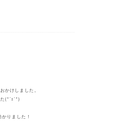
惑おかけしました。
´ｪ`*)
助かりました！