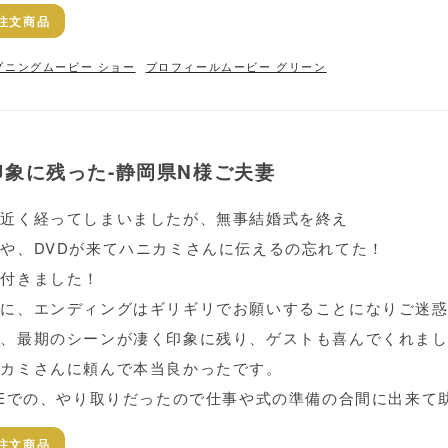
注文商品
プニングムービー ショー
プロフィールムービー グリーン
象に残った-静岡県N様ご夫妻
年近く経ってしまいましたが、無事結婚式を終え
や、DVDが来てハニカミさんに伝えるの忘れてた！
気付きました！
当に、エンディングはギリギリでお願いすることになりご迷
、最期のシーンが凄く印象に残り、ゲストも喜んでくれました(*
ニカミさんに頼んで本当良かったです。
NEでの、やり取りだったので仕事や式の準備の合間に出来て
注文商品