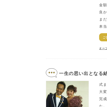
金
良
ま
本
ご
オー
一生の思い出となる
式
大
完
た