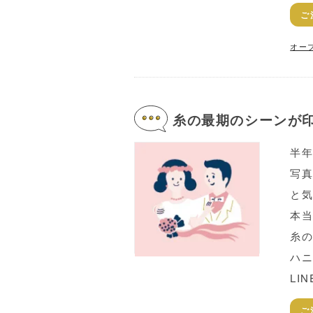
ご
オー
糸の最期のシーンが印
半
写真
と
本
糸の
ハ
LI
ご