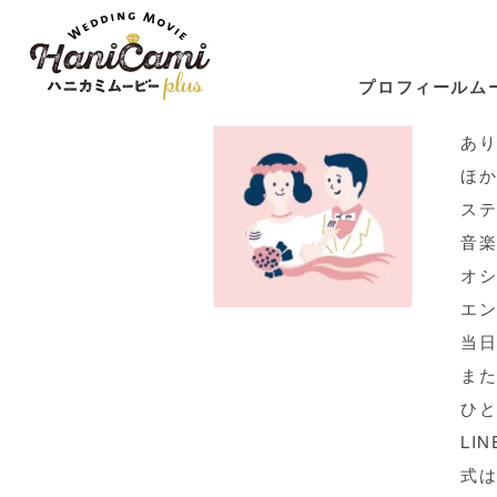
Voice
プロフィールム
ハニカミさんに出会え
あ
ほ
ステ
音
オ
エ
当日
ま
ひ
LI
式