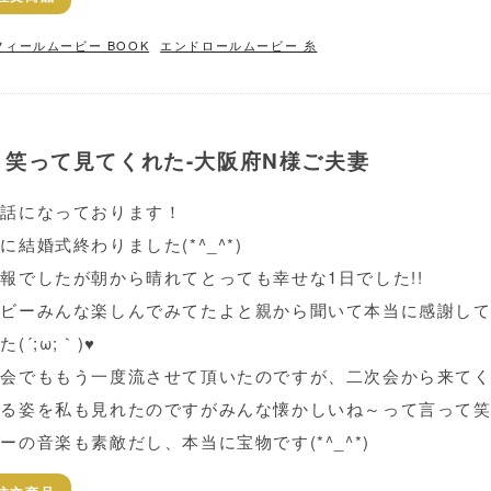
フィールムービー BOOK
エンドロールムービー 糸
笑って見てくれた-大阪府N様ご夫妻
世話になっております！
に結婚式終わりました(*^_^*)
報でしたが朝から晴れてとっても幸せな1日でした!!
ービーみんな楽しんでみてたよと親から聞いて本当に感謝し
た(´;ω;｀)♥
次会でももう一度流させて頂いたのですが、二次会から来て
てる姿を私も見れたのですがみんな懐かしいね～って言って
ーの音楽も素敵だし、本当に宝物です(*^_^*)