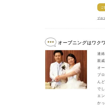
ご
プロ
オープニングはワクワ
連
親
オ
プ
ん
で
エ
か