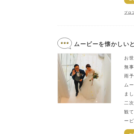
プロ
ムービーを懐かしいと
お
無事
雨予
ム
まし
二
観
ービ