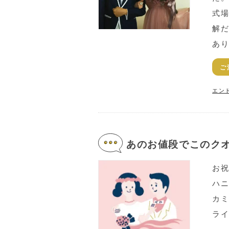
式
解
あ
ご
エン
あのお値段でこのクオ
お祝
ハ
カ
ラ