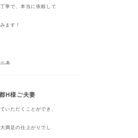
も丁寧で、本当に依頼して
てみます！
ー 糸
都H様ご夫妻
していただくことができ、
い大満足の仕上がりでし