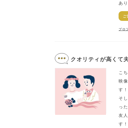
あり
ご
プロ
クオリティが高くて夫
こ
映
す
そ
っ
友
す