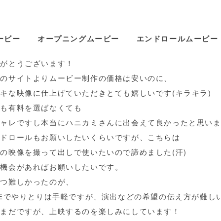
お客様の声
ービー
オープニングムービー
エンドロールムービー
て良かった!-福岡県T様ご夫妻
りがとうございます！
かのサイトよりムービー制作の価格は安いのに、
キな映像に仕上げていただきとても嬉しいです(キラキラ)
楽も有料を選ばなくても
シャレですし本当にハニカミさんに出会えて良かったと思い
ンドロールもお願いしたいくらいですが、こちらは
の映像を撮って出しで使いたいので諦めました(汗)
た機会があればお願いしたいです。
とつ難しかったのが、
NEでやりとりは手軽ですが、演出などの希望の伝え方が難し
はまだですが、上映するのを楽しみにしています！