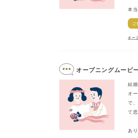
本当
ご
オー
オープニングムービー
結
オ
で
て思
あ