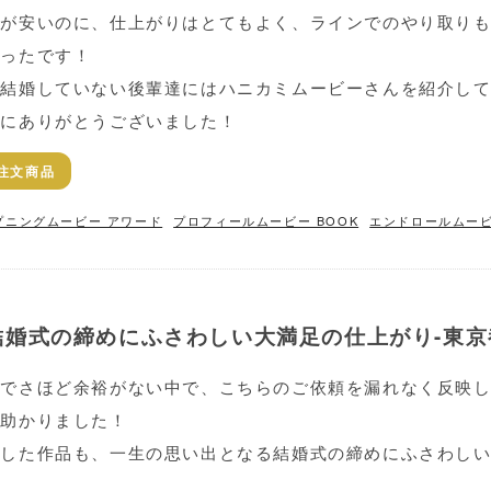
額が安いのに、仕上がりはとてもよく、ラインでのやり取り
かったです！
だ結婚していない後輩達にはハニカミムービーさんを紹介し
当にありがとうございました！
注文商品
プニングムービー アワード
プロフィールムービー BOOK
エンドロールムービ
結婚式の締めにふさわしい大満足の仕上がり-東京
までさほど余裕がない中で、こちらのご依頼を漏れなく反映
変助かりました！
成した作品も、一生の思い出となる結婚式の締めにふさわし
。