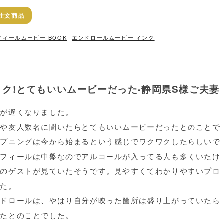
注文商品
フィールムービー BOOK
エンドロールムービー インク
ク!とてもいいムービーだった-静岡県S様ご夫妻
絡が遅くなりました。
戚や友人数名に聞いたらとてもいいムービーだったとのこと
ープニングは今から始まるという感じでワクワクしたらしい
ロフィールは中盤なのでアルコールが入ってる人も多くいた
どのゲストが見ていたそうです。見やすくてわかりやすいプ
した。
ンドロールは、やはり自分が映った箇所は盛り上がっていた
ったとのことでした。